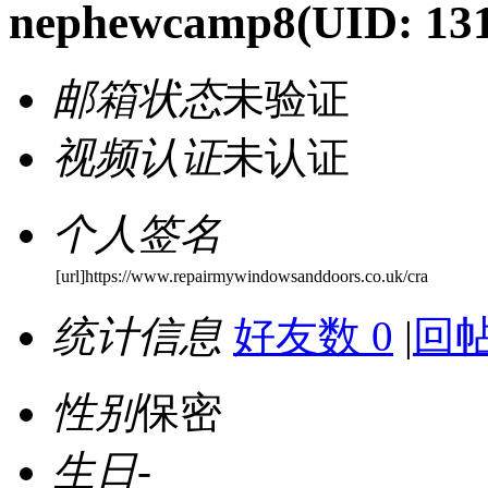
nephewcamp8
(UID: 13
邮箱状态
未验证
视频认证
未认证
个人签名
[url]https://www.repairmywindowsanddoors.co.uk/cra
统计信息
好友数 0
|
回帖
性别
保密
生日
-