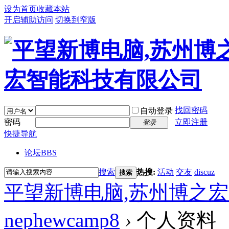
设为首页
收藏本站
开启辅助访问
切换到窄版
找回密码
自动登录
密码
立即注册
登录
快捷导航
论坛
BBS
搜索
热搜:
活动
交友
discuz
搜索
平望新博电脑,苏州博之
nephewcamp8
›
个人资料