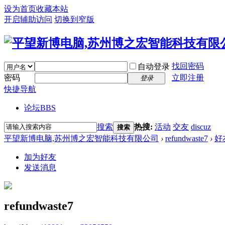
设为首页
收藏本站
开启辅助访问
切换到窄版
找回密码
自动登录
密码
立即注册
登录
快捷导航
论坛
BBS
搜索
热搜:
活动
交友
discuz
搜索
平望新博电脑,苏州博之宏智能科技有限公司
›
refundwaste7
›
好
加为好友
发送消息
refundwaste7