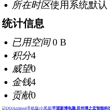
所在时区
使用系统默认
统计信息
已用空间
0 B
积分
4
威望
0
金钱
4
贡献
0
|
Archiver
|
手机版
|
小黑屋
|
平望新博电脑,苏州博之宏智能科