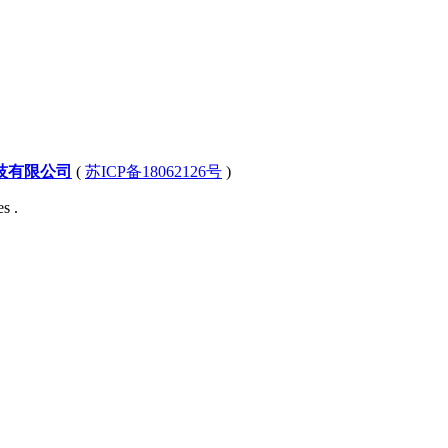
技有限公司
(
苏ICP备18062126号
)
s .