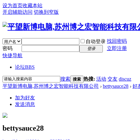
设为首页
收藏本站
开启辅助访问
切换到窄版
找回密码
自动登录
密码
立即注册
登录
快捷导航
论坛
BBS
搜索
热搜:
活动
交友
discuz
搜索
平望新博电脑,苏州博之宏智能科技有限公司
›
bettysauce28
›
好
加为好友
发送消息
bettysauce28