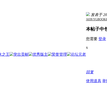
发表于 2019
A039.YGBOO
本帖子中
您需要
登录
x
回复
使用道具
举