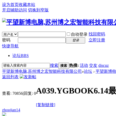
设为首页
收藏本站
开启辅助访问
切换到窄版
找回密码
自动登录
密码
立即注册
登录
快捷导航
论坛
BBS
搜索
热搜:
活动
交友
discuz
搜索
平望新博电脑,苏州博之宏智能科技有限公司
»
论坛
›
平望新博
返回列表
A039.YGBOOK6.1
查看:
70856
|
回复:
0
[复制链接]
zhoujian14