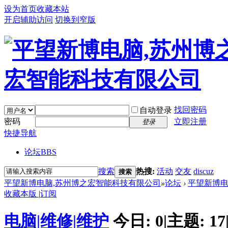
设为首页
收藏本站
开启辅助访问
切换到窄版
找回密码
自动登录
密码
立即注册
登录
快捷导航
论坛
BBS
搜索
热搜:
活动
交友
discuz
搜索
平望新博电脑,苏州博之宏智能科技有限公司
»
论坛
›
平望新博
收藏本版
|
订阅
电脑|维修|维护
今日:
0
|
主题:
17