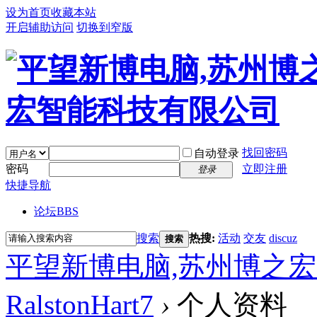
设为首页
收藏本站
开启辅助访问
切换到窄版
找回密码
自动登录
密码
立即注册
登录
快捷导航
论坛
BBS
搜索
热搜:
活动
交友
discuz
搜索
平望新博电脑,苏州博之
RalstonHart7
›
个人资料