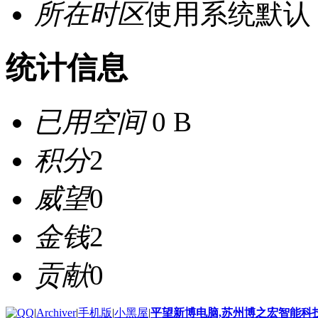
所在时区
使用系统默认
统计信息
已用空间
0 B
积分
2
威望
0
金钱
2
贡献
0
|
Archiver
|
手机版
|
小黑屋
|
平望新博电脑,苏州博之宏智能科