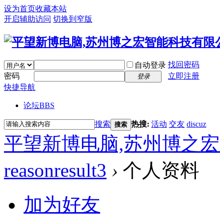
设为首页
收藏本站
开启辅助访问
切换到窄版
找回密码
自动登录
密码
立即注册
登录
快捷导航
论坛
BBS
搜索
热搜:
活动
交友
discuz
搜索
平望新博电脑,苏州博之
reasonresult3
›
个人资料
加为好友