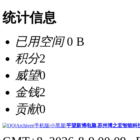
统计信息
已用空间
0 B
积分
2
威望
0
金钱
2
贡献
0
|
Archiver
|
手机版
|
小黑屋
|
平望新博电脑,苏州博之宏智能科