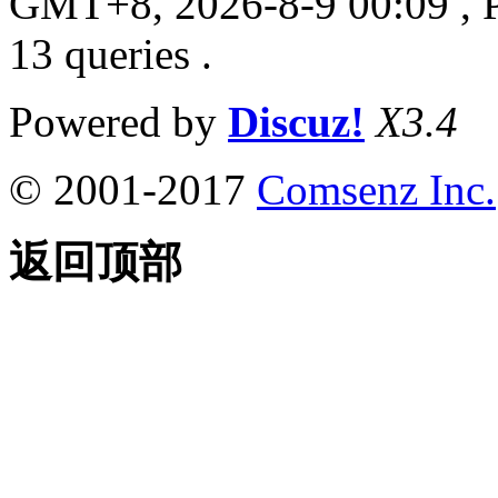
GMT+8, 2026-8-9 00:09
, 
13 queries .
Powered by
Discuz!
X3.4
© 2001-2017
Comsenz Inc.
返回顶部