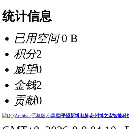
统计信息
已用空间
0 B
积分
2
威望
0
金钱
2
贡献
0
|
Archiver
|
手机版
|
小黑屋
|
平望新博电脑,苏州博之宏智能科