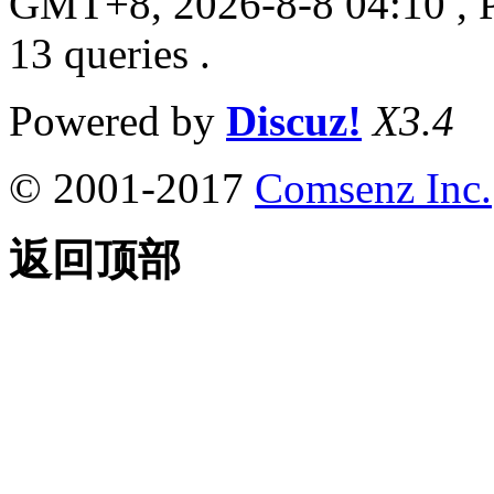
GMT+8, 2026-8-8 04:10
, 
13 queries .
Powered by
Discuz!
X3.4
© 2001-2017
Comsenz Inc.
返回顶部