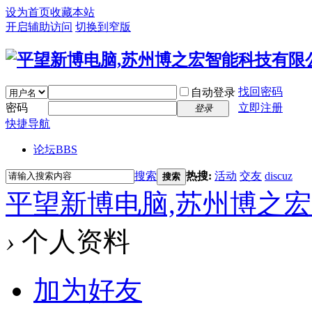
设为首页
收藏本站
开启辅助访问
切换到窄版
找回密码
自动登录
密码
立即注册
登录
快捷导航
论坛
BBS
搜索
热搜:
活动
交友
discuz
搜索
平望新博电脑,苏州博之
›
个人资料
加为好友