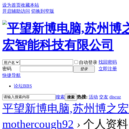
设为首页
收藏本站
开启辅助访问
切换到窄版
找回密码
自动登录
密码
立即注册
登录
快捷导航
论坛
BBS
搜索
热搜:
活动
交友
discuz
搜索
平望新博电脑,苏州博之
mothercough92
›
个人资料