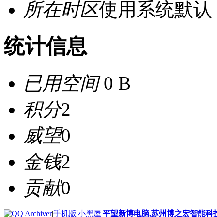
所在时区
使用系统默认
统计信息
已用空间
0 B
积分
2
威望
0
金钱
2
贡献
0
|
Archiver
|
手机版
|
小黑屋
|
平望新博电脑,苏州博之宏智能科