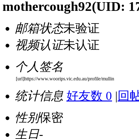
mothercough92
(UID: 1
邮箱状态
未验证
视频认证
未认证
个人签名
[url]https://www.woorips.vic.edu.au/profile/mullin
统计信息
好友数 0
|
回帖
性别
保密
生日
-